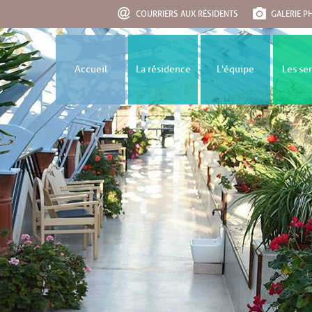
COURRIERS AUX RÉSIDENTS
GALERIE 
Accueil
La résidence
L'équipe
Les se