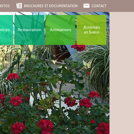
PHOTOS
BROCHURES ET DOCUMENTATION
CONTACT
Activités
rvices
Restauration
Animations
et Soins